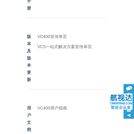
手
册
版
VC400宣传单页
本
VCS一站式解决方案宣传单页
及
版
本
更
新
用
VC400用户指南
户
文
档